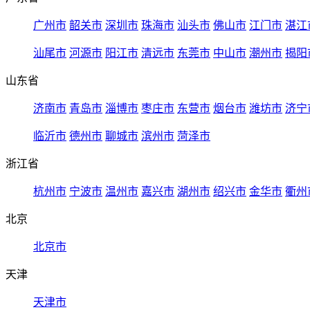
广州市
韶关市
深圳市
珠海市
汕头市
佛山市
江门市
湛江
汕尾市
河源市
阳江市
清远市
东莞市
中山市
潮州市
揭阳
山东省
济南市
青岛市
淄博市
枣庄市
东营市
烟台市
潍坊市
济宁
临沂市
德州市
聊城市
滨州市
菏泽市
浙江省
杭州市
宁波市
温州市
嘉兴市
湖州市
绍兴市
金华市
衢州
北京
北京市
天津
天津市