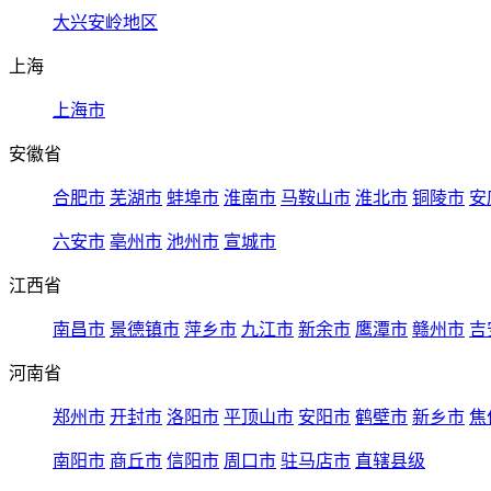
大兴安岭地区
上海
上海市
安徽省
合肥市
芜湖市
蚌埠市
淮南市
马鞍山市
淮北市
铜陵市
安
六安市
亳州市
池州市
宣城市
江西省
南昌市
景德镇市
萍乡市
九江市
新余市
鹰潭市
赣州市
吉
河南省
郑州市
开封市
洛阳市
平顶山市
安阳市
鹤壁市
新乡市
焦
南阳市
商丘市
信阳市
周口市
驻马店市
直辖县级