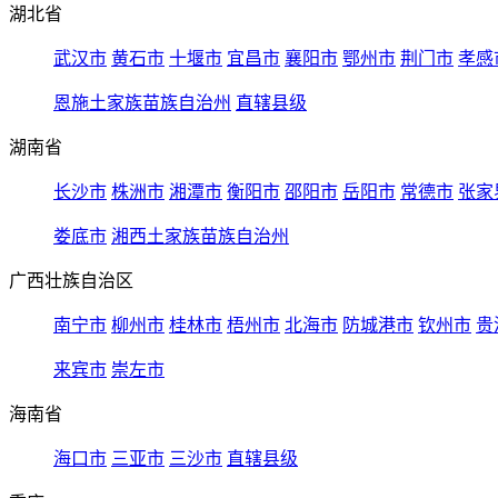
湖北省
武汉市
黄石市
十堰市
宜昌市
襄阳市
鄂州市
荆门市
孝感
恩施土家族苗族自治州
直辖县级
湖南省
长沙市
株洲市
湘潭市
衡阳市
邵阳市
岳阳市
常德市
张家
娄底市
湘西土家族苗族自治州
广西壮族自治区
南宁市
柳州市
桂林市
梧州市
北海市
防城港市
钦州市
贵
来宾市
崇左市
海南省
海口市
三亚市
三沙市
直辖县级