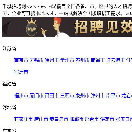
千城招聘网www.zpw.net是覆盖全国各省、市、区县的人
历，企业可直招本地人才，一站式解决全国求职招工需求。 2026
江苏省
南京市
无锡市
徐州市
常州市
苏州市
南通市
连云港市
淮
宿迁市
福建省
福州市
厦门市
莆田市
三明市
泉州市
漳州市
南平市
龙岩
河北省
石家庄市
唐山市
秦皇岛市
邯郸市
邢台市
保定市
张家口
广东省