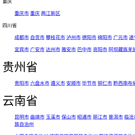
重庆
重庆市
重庆
两江新区
四川省
成都市
自贡市
攀枝花市
泸州市
德阳市
绵阳市
广元市
遂
宜宾市
广安市
达州市
雅安市
巴中市
资阳市
阿坝藏族羌
贵州省
贵阳市
六盘水市
遵义市
安顺市
毕节市
铜仁市
黔西南布
云南省
昆明市
曲靖市
玉溪市
保山市
昭通市
丽江市
普洱市
临沧
族自治州