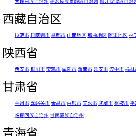
大理白族自治州
德宏傣族景颇族自治州
怒江傈僳族自治
西藏自治区
拉萨市
日喀则市
昌都市
山南地区
那曲地区
阿里地区
林
陕西省
西安市
铜川市
宝鸡市
咸阳市
渭南市
延安市
汉中市
榆林
甘肃省
兰州市
嘉峪关市
金昌市
白银市
天水市
武威市
张掖市
平
临夏回族自治州
甘南藏族自治州
青海省