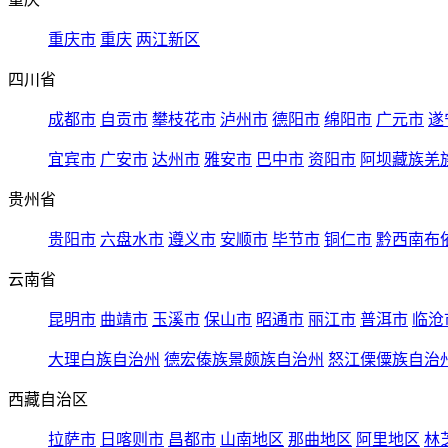
重庆市
重庆
两江新区
四川省
成都市
自贡市
攀枝花市
泸州市
德阳市
绵阳市
广元市
遂
宜宾市
广安市
达州市
雅安市
巴中市
资阳市
阿坝藏族羌
贵州省
贵阳市
六盘水市
遵义市
安顺市
毕节市
铜仁市
黔西南布
云南省
昆明市
曲靖市
玉溪市
保山市
昭通市
丽江市
普洱市
临沧
大理白族自治州
德宏傣族景颇族自治州
怒江傈僳族自治
西藏自治区
拉萨市
日喀则市
昌都市
山南地区
那曲地区
阿里地区
林