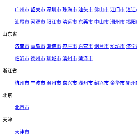
广州市
韶关市
深圳市
珠海市
汕头市
佛山市
江门市
湛江
汕尾市
河源市
阳江市
清远市
东莞市
中山市
潮州市
揭阳
山东省
济南市
青岛市
淄博市
枣庄市
东营市
烟台市
潍坊市
济宁
临沂市
德州市
聊城市
滨州市
菏泽市
浙江省
杭州市
宁波市
温州市
嘉兴市
湖州市
绍兴市
金华市
衢州
北京
北京市
天津
天津市