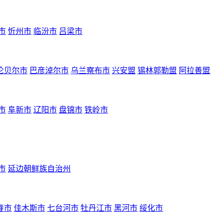
市
忻州市
临汾市
吕梁市
伦贝尔市
巴彦淖尔市
乌兰察布市
兴安盟
锡林郭勒盟
阿拉善盟
市
阜新市
辽阳市
盘锦市
铁岭市
市
延边朝鲜族自治州
春市
佳木斯市
七台河市
牡丹江市
黑河市
绥化市