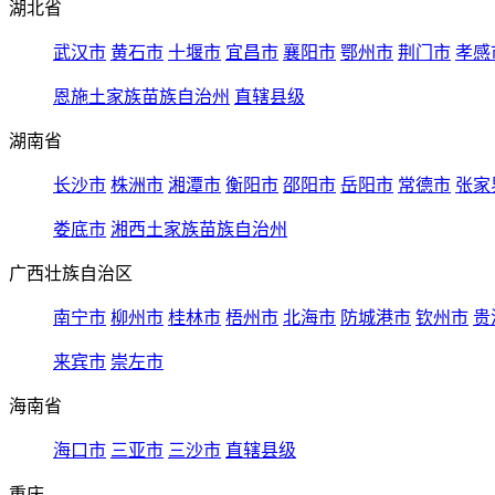
湖北省
武汉市
黄石市
十堰市
宜昌市
襄阳市
鄂州市
荆门市
孝感
恩施土家族苗族自治州
直辖县级
湖南省
长沙市
株洲市
湘潭市
衡阳市
邵阳市
岳阳市
常德市
张家
娄底市
湘西土家族苗族自治州
广西壮族自治区
南宁市
柳州市
桂林市
梧州市
北海市
防城港市
钦州市
贵
来宾市
崇左市
海南省
海口市
三亚市
三沙市
直辖县级
重庆