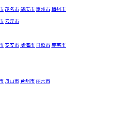
市
茂名市
肇庆市
惠州市
梅州市
市
云浮市
市
泰安市
威海市
日照市
莱芜市
市
舟山市
台州市
丽水市