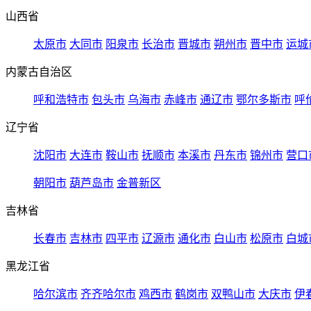
山西省
太原市
大同市
阳泉市
长治市
晋城市
朔州市
晋中市
运城
内蒙古自治区
呼和浩特市
包头市
乌海市
赤峰市
通辽市
鄂尔多斯市
呼
辽宁省
沈阳市
大连市
鞍山市
抚顺市
本溪市
丹东市
锦州市
营口
朝阳市
葫芦岛市
金普新区
吉林省
长春市
吉林市
四平市
辽源市
通化市
白山市
松原市
白城
黑龙江省
哈尔滨市
齐齐哈尔市
鸡西市
鹤岗市
双鸭山市
大庆市
伊