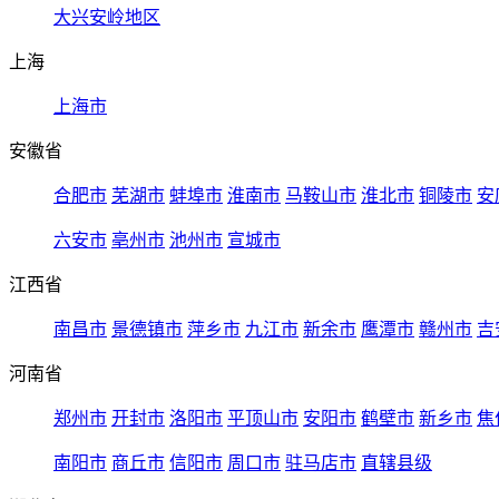
大兴安岭地区
上海
上海市
安徽省
合肥市
芜湖市
蚌埠市
淮南市
马鞍山市
淮北市
铜陵市
安
六安市
亳州市
池州市
宣城市
江西省
南昌市
景德镇市
萍乡市
九江市
新余市
鹰潭市
赣州市
吉
河南省
郑州市
开封市
洛阳市
平顶山市
安阳市
鹤壁市
新乡市
焦
南阳市
商丘市
信阳市
周口市
驻马店市
直辖县级