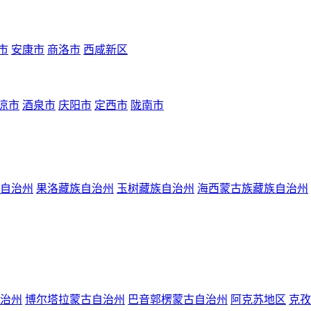
市
安康市
商洛市
西咸新区
凉市
酒泉市
庆阳市
定西市
陇南市
自治州
果洛藏族自治州
玉树藏族自治州
海西蒙古族藏族自治州
治州
博尔塔拉蒙古自治州
巴音郭楞蒙古自治州
阿克苏地区
克孜