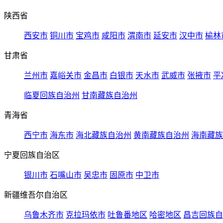
陕西省
西安市
铜川市
宝鸡市
咸阳市
渭南市
延安市
汉中市
榆林
甘肃省
兰州市
嘉峪关市
金昌市
白银市
天水市
武威市
张掖市
平
临夏回族自治州
甘南藏族自治州
青海省
西宁市
海东市
海北藏族自治州
黄南藏族自治州
海南藏族
宁夏回族自治区
银川市
石嘴山市
吴忠市
固原市
中卫市
新疆维吾尔自治区
乌鲁木齐市
克拉玛依市
吐鲁番地区
哈密地区
昌吉回族自