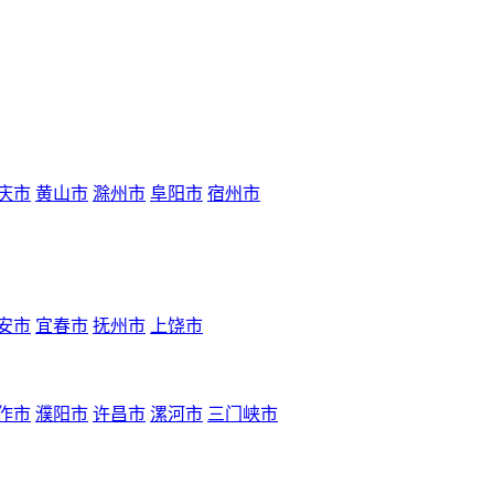
庆市
黄山市
滁州市
阜阳市
宿州市
安市
宜春市
抚州市
上饶市
作市
濮阳市
许昌市
漯河市
三门峡市