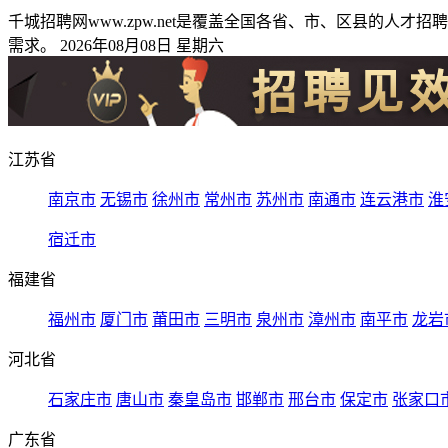
千城招聘网www.zpw.net是覆盖全国各省、市、区县的
需求。 2026年08月08日 星期六
江苏省
南京市
无锡市
徐州市
常州市
苏州市
南通市
连云港市
淮
宿迁市
福建省
福州市
厦门市
莆田市
三明市
泉州市
漳州市
南平市
龙岩
河北省
石家庄市
唐山市
秦皇岛市
邯郸市
邢台市
保定市
张家口
广东省