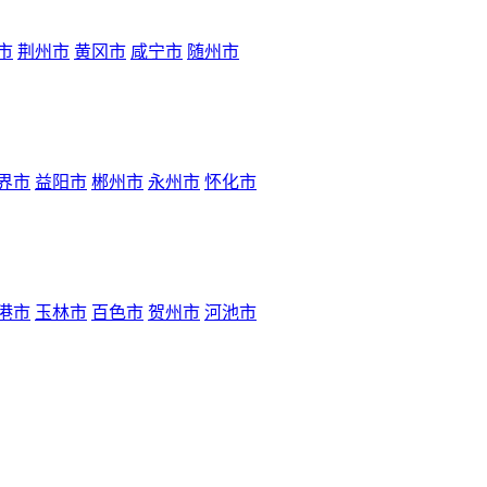
市
荆州市
黄冈市
咸宁市
随州市
界市
益阳市
郴州市
永州市
怀化市
港市
玉林市
百色市
贺州市
河池市