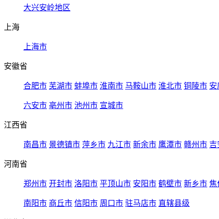
大兴安岭地区
上海
上海市
安徽省
合肥市
芜湖市
蚌埠市
淮南市
马鞍山市
淮北市
铜陵市
安
六安市
亳州市
池州市
宣城市
江西省
南昌市
景德镇市
萍乡市
九江市
新余市
鹰潭市
赣州市
吉
河南省
郑州市
开封市
洛阳市
平顶山市
安阳市
鹤壁市
新乡市
焦
南阳市
商丘市
信阳市
周口市
驻马店市
直辖县级