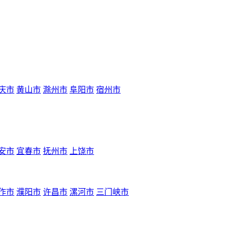
庆市
黄山市
滁州市
阜阳市
宿州市
安市
宜春市
抚州市
上饶市
作市
濮阳市
许昌市
漯河市
三门峡市