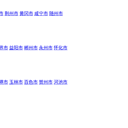
市
荆州市
黄冈市
咸宁市
随州市
界市
益阳市
郴州市
永州市
怀化市
港市
玉林市
百色市
贺州市
河池市