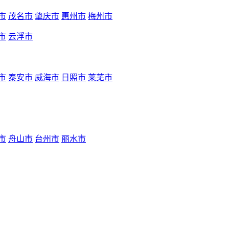
市
茂名市
肇庆市
惠州市
梅州市
市
云浮市
市
泰安市
威海市
日照市
莱芜市
市
舟山市
台州市
丽水市