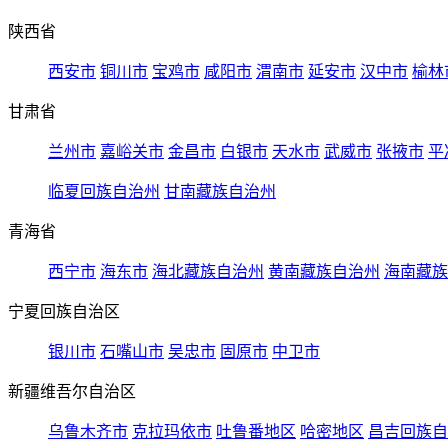
陕西省
西安市
铜川市
宝鸡市
咸阳市
渭南市
延安市
汉中市
榆林
甘肃省
兰州市
嘉峪关市
金昌市
白银市
天水市
武威市
张掖市
平
临夏回族自治州
甘南藏族自治州
青海省
西宁市
海东市
海北藏族自治州
黄南藏族自治州
海南藏族
宁夏回族自治区
银川市
石嘴山市
吴忠市
固原市
中卫市
新疆维吾尔自治区
乌鲁木齐市
克拉玛依市
吐鲁番地区
哈密地区
昌吉回族自