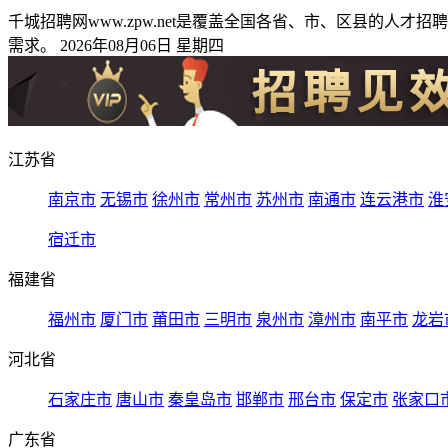
千城招聘网www.zpw.net是覆盖全国各省、市、区县的
需求。 2026年08月06日 星期四
江苏省
南京市
无锡市
徐州市
常州市
苏州市
南通市
连云港市
淮
宿迁市
福建省
福州市
厦门市
莆田市
三明市
泉州市
漳州市
南平市
龙岩
河北省
石家庄市
唐山市
秦皇岛市
邯郸市
邢台市
保定市
张家口
广东省