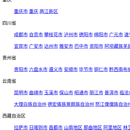
重庆市
重庆
两江新区
四川省
成都市
自贡市
攀枝花市
泸州市
德阳市
绵阳市
广元市
遂
宜宾市
广安市
达州市
雅安市
巴中市
资阳市
阿坝藏族羌
贵州省
贵阳市
六盘水市
遵义市
安顺市
毕节市
铜仁市
黔西南布
云南省
昆明市
曲靖市
玉溪市
保山市
昭通市
丽江市
普洱市
临沧
大理白族自治州
德宏傣族景颇族自治州
怒江傈僳族自治
西藏自治区
拉萨市
日喀则市
昌都市
山南地区
那曲地区
阿里地区
林