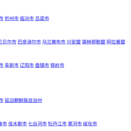
市
忻州市
临汾市
吕梁市
伦贝尔市
巴彦淖尔市
乌兰察布市
兴安盟
锡林郭勒盟
阿拉善盟
市
阜新市
辽阳市
盘锦市
铁岭市
市
延边朝鲜族自治州
春市
佳木斯市
七台河市
牡丹江市
黑河市
绥化市