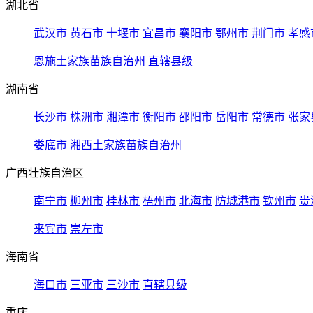
湖北省
武汉市
黄石市
十堰市
宜昌市
襄阳市
鄂州市
荆门市
孝感
恩施土家族苗族自治州
直辖县级
湖南省
长沙市
株洲市
湘潭市
衡阳市
邵阳市
岳阳市
常德市
张家
娄底市
湘西土家族苗族自治州
广西壮族自治区
南宁市
柳州市
桂林市
梧州市
北海市
防城港市
钦州市
贵
来宾市
崇左市
海南省
海口市
三亚市
三沙市
直辖县级
重庆