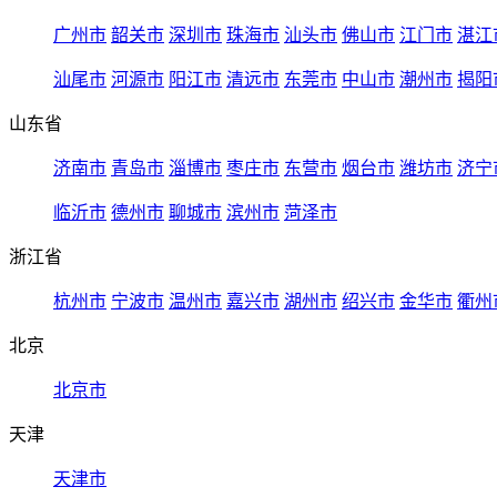
广州市
韶关市
深圳市
珠海市
汕头市
佛山市
江门市
湛江
汕尾市
河源市
阳江市
清远市
东莞市
中山市
潮州市
揭阳
山东省
济南市
青岛市
淄博市
枣庄市
东营市
烟台市
潍坊市
济宁
临沂市
德州市
聊城市
滨州市
菏泽市
浙江省
杭州市
宁波市
温州市
嘉兴市
湖州市
绍兴市
金华市
衢州
北京
北京市
天津
天津市