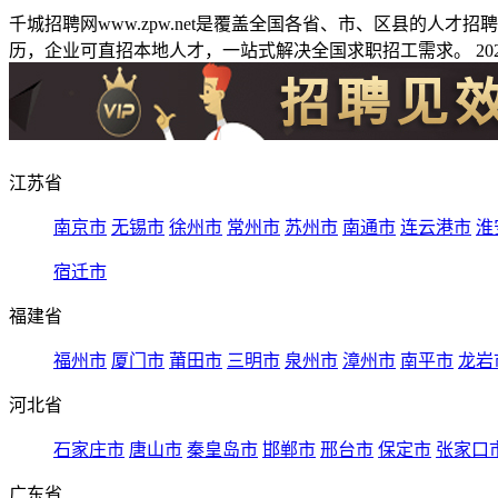
千城招聘网www.zpw.net是覆盖全国各省、市、区县的人
历，企业可直招本地人才，一站式解决全国求职招工需求。 2026
江苏省
南京市
无锡市
徐州市
常州市
苏州市
南通市
连云港市
淮
宿迁市
福建省
福州市
厦门市
莆田市
三明市
泉州市
漳州市
南平市
龙岩
河北省
石家庄市
唐山市
秦皇岛市
邯郸市
邢台市
保定市
张家口
广东省