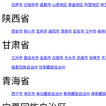
拉萨市
日喀则市
昌都市
山南地区
那曲地区
阿里地区
林
陕西省
西安市
铜川市
宝鸡市
咸阳市
渭南市
延安市
汉中市
榆林
甘肃省
兰州市
嘉峪关市
金昌市
白银市
天水市
武威市
张掖市
平
临夏回族自治州
甘南藏族自治州
青海省
西宁市
海东市
海北藏族自治州
黄南藏族自治州
海南藏族