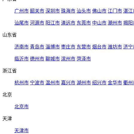
广州市
韶关市
深圳市
珠海市
汕头市
佛山市
江门市
湛江
汕尾市
河源市
阳江市
清远市
东莞市
中山市
潮州市
揭阳
山东省
济南市
青岛市
淄博市
枣庄市
东营市
烟台市
潍坊市
济宁
临沂市
德州市
聊城市
滨州市
菏泽市
浙江省
杭州市
宁波市
温州市
嘉兴市
湖州市
绍兴市
金华市
衢州
北京
北京市
天津
天津市