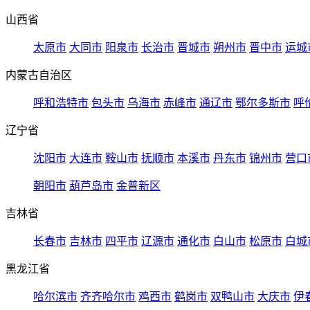
山西省
太原市
大同市
阳泉市
长治市
晋城市
朔州市
晋中市
运城
内蒙古自治区
呼和浩特市
包头市
乌海市
赤峰市
通辽市
鄂尔多斯市
呼
辽宁省
沈阳市
大连市
鞍山市
抚顺市
本溪市
丹东市
锦州市
营口
朝阳市
葫芦岛市
金普新区
吉林省
长春市
吉林市
四平市
辽源市
通化市
白山市
松原市
白城
黑龙江省
哈尔滨市
齐齐哈尔市
鸡西市
鹤岗市
双鸭山市
大庆市
伊