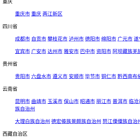
重庆
重庆市
重庆
两江新区
四川省
成都市
自贡市
攀枝花市
泸州市
德阳市
绵阳市
广元市
遂
宜宾市
广安市
达州市
雅安市
巴中市
资阳市
阿坝藏族羌
贵州省
贵阳市
六盘水市
遵义市
安顺市
毕节市
铜仁市
黔西南布
云南省
昆明市
曲靖市
玉溪市
保山市
昭通市
丽江市
普洱市
临沧
族自治州
大理白族自治州
德宏傣族景颇族自治州
怒江傈僳族自治
西藏自治区