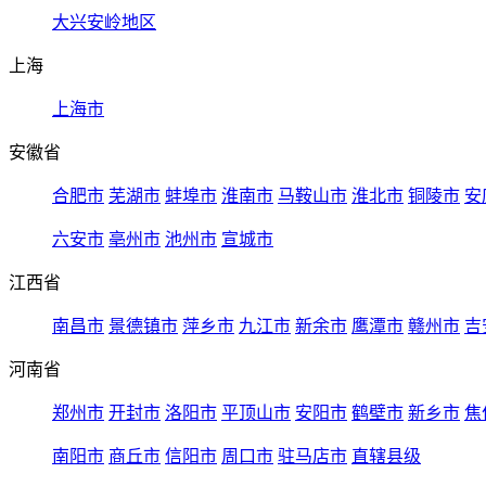
大兴安岭地区
上海
上海市
安徽省
合肥市
芜湖市
蚌埠市
淮南市
马鞍山市
淮北市
铜陵市
安
六安市
亳州市
池州市
宣城市
江西省
南昌市
景德镇市
萍乡市
九江市
新余市
鹰潭市
赣州市
吉
河南省
郑州市
开封市
洛阳市
平顶山市
安阳市
鹤壁市
新乡市
焦
南阳市
商丘市
信阳市
周口市
驻马店市
直辖县级