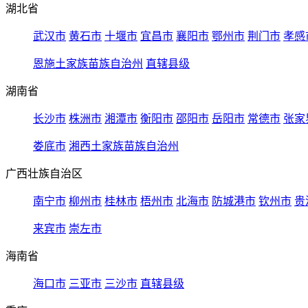
湖北省
武汉市
黄石市
十堰市
宜昌市
襄阳市
鄂州市
荆门市
孝感
恩施土家族苗族自治州
直辖县级
湖南省
长沙市
株洲市
湘潭市
衡阳市
邵阳市
岳阳市
常德市
张家
娄底市
湘西土家族苗族自治州
广西壮族自治区
南宁市
柳州市
桂林市
梧州市
北海市
防城港市
钦州市
贵
来宾市
崇左市
海南省
海口市
三亚市
三沙市
直辖县级