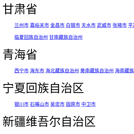
甘肃省
兰州市
嘉峪关市
金昌市
白银市
天水市
武威市
张掖市
平
临夏回族自治州
甘南藏族自治州
青海省
西宁市
海东市
海北藏族自治州
黄南藏族自治州
海南藏族
宁夏回族自治区
银川市
石嘴山市
吴忠市
固原市
中卫市
新疆维吾尔自治区