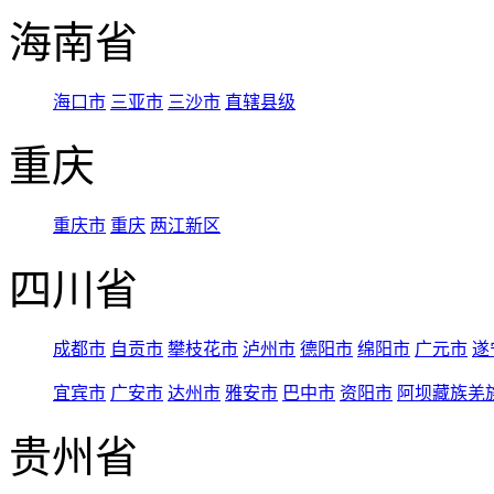
海南省
海口市
三亚市
三沙市
直辖县级
重庆
重庆市
重庆
两江新区
四川省
成都市
自贡市
攀枝花市
泸州市
德阳市
绵阳市
广元市
遂
宜宾市
广安市
达州市
雅安市
巴中市
资阳市
阿坝藏族羌
贵州省