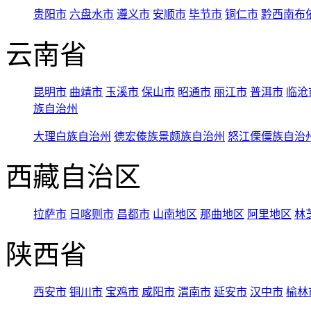
贵阳市
六盘水市
遵义市
安顺市
毕节市
铜仁市
黔西南布
云南省
昆明市
曲靖市
玉溪市
保山市
昭通市
丽江市
普洱市
临沧
族自治州
大理白族自治州
德宏傣族景颇族自治州
怒江傈僳族自治
西藏自治区
拉萨市
日喀则市
昌都市
山南地区
那曲地区
阿里地区
林
陕西省
西安市
铜川市
宝鸡市
咸阳市
渭南市
延安市
汉中市
榆林