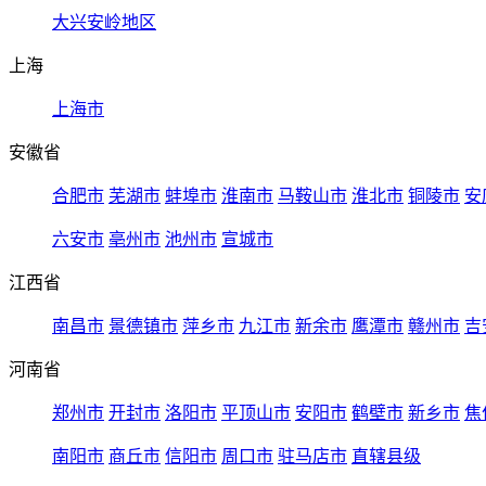
大兴安岭地区
上海
上海市
安徽省
合肥市
芜湖市
蚌埠市
淮南市
马鞍山市
淮北市
铜陵市
安
六安市
亳州市
池州市
宣城市
江西省
南昌市
景德镇市
萍乡市
九江市
新余市
鹰潭市
赣州市
吉
河南省
郑州市
开封市
洛阳市
平顶山市
安阳市
鹤壁市
新乡市
焦
南阳市
商丘市
信阳市
周口市
驻马店市
直辖县级