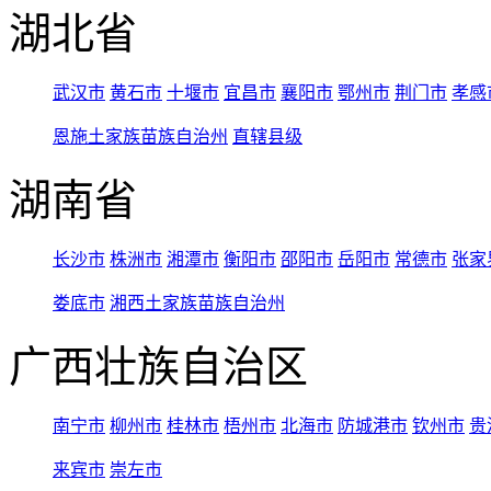
湖北省
武汉市
黄石市
十堰市
宜昌市
襄阳市
鄂州市
荆门市
孝感
恩施土家族苗族自治州
直辖县级
湖南省
长沙市
株洲市
湘潭市
衡阳市
邵阳市
岳阳市
常德市
张家
娄底市
湘西土家族苗族自治州
广西壮族自治区
南宁市
柳州市
桂林市
梧州市
北海市
防城港市
钦州市
贵
来宾市
崇左市