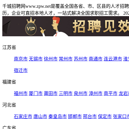
千城招聘网www.zpw.net是覆盖全国各省、市、区县的人
历，企业可直招本地人才，一站式解决全国求职招工需求。 2026
江苏省
南京市
无锡市
徐州市
常州市
苏州市
南通市
连云港市
淮
宿迁市
福建省
福州市
厦门市
莆田市
三明市
泉州市
漳州市
南平市
龙岩
河北省
石家庄市
唐山市
秦皇岛市
邯郸市
邢台市
保定市
张家口
广东省