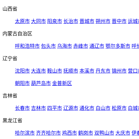
山西省
太原市
大同市
阳泉市
长治市
晋城市
朔州市
晋中市
运城
内蒙古自治区
呼和浩特市
包头市
乌海市
赤峰市
通辽市
鄂尔多斯市
呼
辽宁省
沈阳市
大连市
鞍山市
抚顺市
本溪市
丹东市
锦州市
营口
朝阳市
葫芦岛市
金普新区
吉林省
长春市
吉林市
四平市
辽源市
通化市
白山市
松原市
白城
黑龙江省
哈尔滨市
齐齐哈尔市
鸡西市
鹤岗市
双鸭山市
大庆市
伊