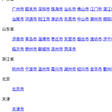
广州市
韶关市
深圳市
珠海市
汕头市
佛山市
江门市
湛江
汕尾市
河源市
阳江市
清远市
东莞市
中山市
潮州市
揭阳
山东省
济南市
青岛市
淄博市
枣庄市
东营市
烟台市
潍坊市
济宁
临沂市
德州市
聊城市
滨州市
菏泽市
浙江省
杭州市
宁波市
温州市
嘉兴市
湖州市
绍兴市
金华市
衢州
北京
北京市
天津
天津市