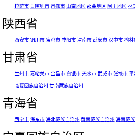
拉萨市
日喀则市
昌都市
山南地区
那曲地区
阿里地区
林
陕西省
西安市
铜川市
宝鸡市
咸阳市
渭南市
延安市
汉中市
榆林
甘肃省
兰州市
嘉峪关市
金昌市
白银市
天水市
武威市
张掖市
平
临夏回族自治州
甘南藏族自治州
青海省
西宁市
海东市
海北藏族自治州
黄南藏族自治州
海南藏族