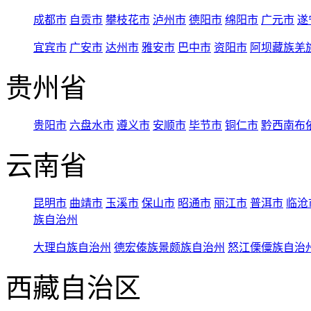
成都市
自贡市
攀枝花市
泸州市
德阳市
绵阳市
广元市
遂
宜宾市
广安市
达州市
雅安市
巴中市
资阳市
阿坝藏族羌
贵州省
贵阳市
六盘水市
遵义市
安顺市
毕节市
铜仁市
黔西南布
云南省
昆明市
曲靖市
玉溪市
保山市
昭通市
丽江市
普洱市
临沧
族自治州
大理白族自治州
德宏傣族景颇族自治州
怒江傈僳族自治
西藏自治区