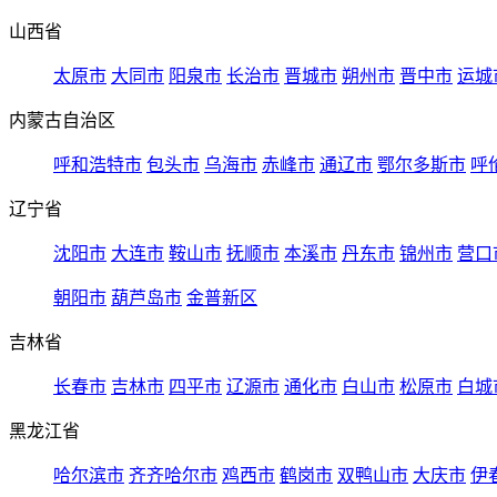
山西省
太原市
大同市
阳泉市
长治市
晋城市
朔州市
晋中市
运城
内蒙古自治区
呼和浩特市
包头市
乌海市
赤峰市
通辽市
鄂尔多斯市
呼
辽宁省
沈阳市
大连市
鞍山市
抚顺市
本溪市
丹东市
锦州市
营口
朝阳市
葫芦岛市
金普新区
吉林省
长春市
吉林市
四平市
辽源市
通化市
白山市
松原市
白城
黑龙江省
哈尔滨市
齐齐哈尔市
鸡西市
鹤岗市
双鸭山市
大庆市
伊