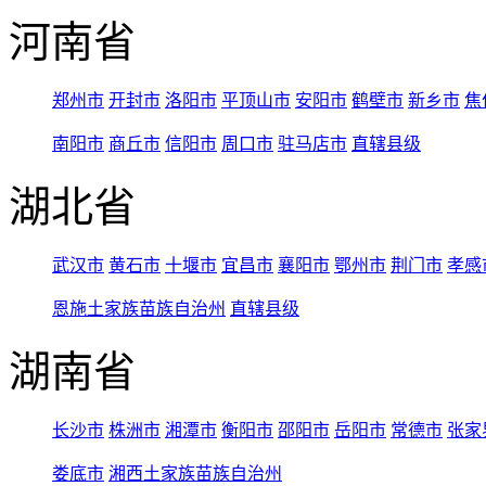
河南省
郑州市
开封市
洛阳市
平顶山市
安阳市
鹤壁市
新乡市
焦
南阳市
商丘市
信阳市
周口市
驻马店市
直辖县级
湖北省
武汉市
黄石市
十堰市
宜昌市
襄阳市
鄂州市
荆门市
孝感
恩施土家族苗族自治州
直辖县级
湖南省
长沙市
株洲市
湘潭市
衡阳市
邵阳市
岳阳市
常德市
张家
娄底市
湘西土家族苗族自治州