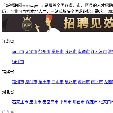
千城招聘网www.zpw.net是覆盖全国各省、市、区县的人
历，企业可直招本地人才，一站式解决全国求职招工需求。 2026
江苏省
南京市
无锡市
徐州市
常州市
苏州市
南通市
连云港市
淮
宿迁市
福建省
福州市
厦门市
莆田市
三明市
泉州市
漳州市
南平市
龙岩
河北省
石家庄市
唐山市
秦皇岛市
邯郸市
邢台市
保定市
张家口
广东省