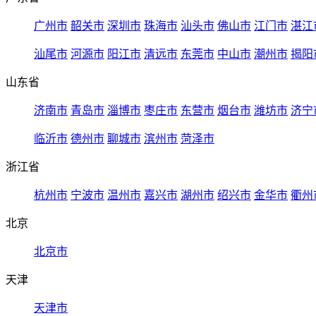
广州市
韶关市
深圳市
珠海市
汕头市
佛山市
江门市
湛江
汕尾市
河源市
阳江市
清远市
东莞市
中山市
潮州市
揭阳
山东省
济南市
青岛市
淄博市
枣庄市
东营市
烟台市
潍坊市
济宁
临沂市
德州市
聊城市
滨州市
菏泽市
浙江省
杭州市
宁波市
温州市
嘉兴市
湖州市
绍兴市
金华市
衢州
北京
北京市
天津
天津市