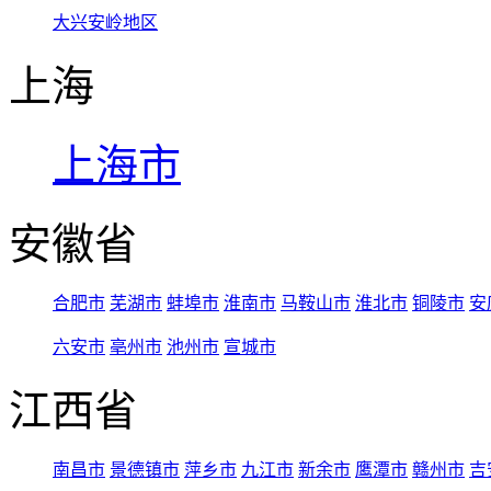
大兴安岭地区
上海
上海市
安徽省
合肥市
芜湖市
蚌埠市
淮南市
马鞍山市
淮北市
铜陵市
安
六安市
亳州市
池州市
宣城市
江西省
南昌市
景德镇市
萍乡市
九江市
新余市
鹰潭市
赣州市
吉