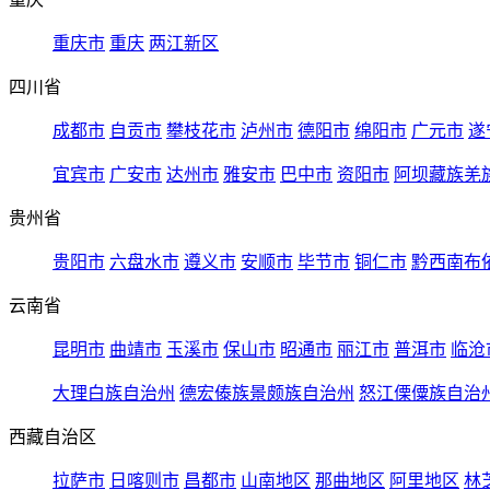
重庆市
重庆
两江新区
四川省
成都市
自贡市
攀枝花市
泸州市
德阳市
绵阳市
广元市
遂
宜宾市
广安市
达州市
雅安市
巴中市
资阳市
阿坝藏族羌
贵州省
贵阳市
六盘水市
遵义市
安顺市
毕节市
铜仁市
黔西南布
云南省
昆明市
曲靖市
玉溪市
保山市
昭通市
丽江市
普洱市
临沧
大理白族自治州
德宏傣族景颇族自治州
怒江傈僳族自治
西藏自治区
拉萨市
日喀则市
昌都市
山南地区
那曲地区
阿里地区
林