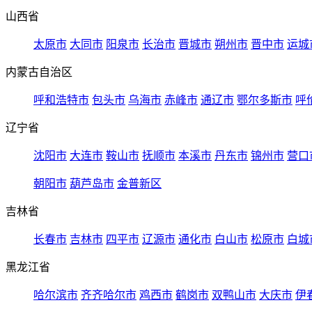
山西省
太原市
大同市
阳泉市
长治市
晋城市
朔州市
晋中市
运城
内蒙古自治区
呼和浩特市
包头市
乌海市
赤峰市
通辽市
鄂尔多斯市
呼
辽宁省
沈阳市
大连市
鞍山市
抚顺市
本溪市
丹东市
锦州市
营口
朝阳市
葫芦岛市
金普新区
吉林省
长春市
吉林市
四平市
辽源市
通化市
白山市
松原市
白城
黑龙江省
哈尔滨市
齐齐哈尔市
鸡西市
鹤岗市
双鸭山市
大庆市
伊