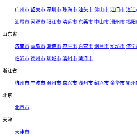
广州市
韶关市
深圳市
珠海市
汕头市
佛山市
江门市
湛江
汕尾市
河源市
阳江市
清远市
东莞市
中山市
潮州市
揭阳
山东省
济南市
青岛市
淄博市
枣庄市
东营市
烟台市
潍坊市
济宁
临沂市
德州市
聊城市
滨州市
菏泽市
浙江省
杭州市
宁波市
温州市
嘉兴市
湖州市
绍兴市
金华市
衢州
北京
北京市
天津
天津市