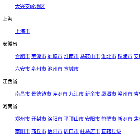
大兴安岭地区
上海
上海市
安徽省
合肥市
芜湖市
蚌埠市
淮南市
马鞍山市
淮北市
铜陵市
安
六安市
亳州市
池州市
宣城市
江西省
南昌市
景德镇市
萍乡市
九江市
新余市
鹰潭市
赣州市
吉
河南省
郑州市
开封市
洛阳市
平顶山市
安阳市
鹤壁市
新乡市
焦
南阳市
商丘市
信阳市
周口市
驻马店市
直辖县级