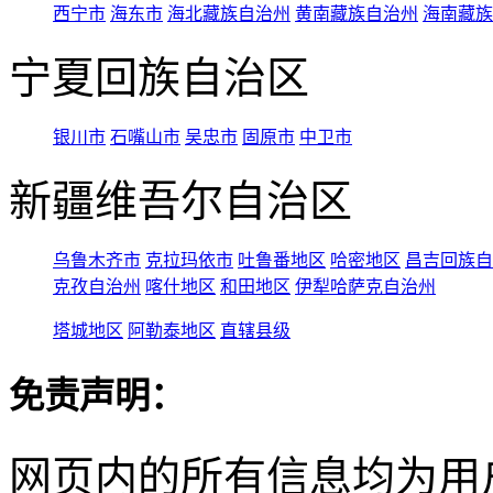
西宁市
海东市
海北藏族自治州
黄南藏族自治州
海南藏族
宁夏回族自治区
银川市
石嘴山市
吴忠市
固原市
中卫市
新疆维吾尔自治区
乌鲁木齐市
克拉玛依市
吐鲁番地区
哈密地区
昌吉回族自
克孜自治州
喀什地区
和田地区
伊犁哈萨克自治州
塔城地区
阿勒泰地区
直辖县级
免责声明：
网页内的所有信息均为用