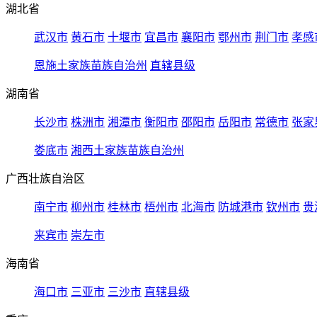
湖北省
武汉市
黄石市
十堰市
宜昌市
襄阳市
鄂州市
荆门市
孝感
恩施土家族苗族自治州
直辖县级
湖南省
长沙市
株洲市
湘潭市
衡阳市
邵阳市
岳阳市
常德市
张家
娄底市
湘西土家族苗族自治州
广西壮族自治区
南宁市
柳州市
桂林市
梧州市
北海市
防城港市
钦州市
贵
来宾市
崇左市
海南省
海口市
三亚市
三沙市
直辖县级