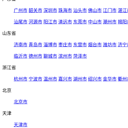
广州市
韶关市
深圳市
珠海市
汕头市
佛山市
江门市
湛江
汕尾市
河源市
阳江市
清远市
东莞市
中山市
潮州市
揭阳
山东省
济南市
青岛市
淄博市
枣庄市
东营市
烟台市
潍坊市
济宁
临沂市
德州市
聊城市
滨州市
菏泽市
浙江省
杭州市
宁波市
温州市
嘉兴市
湖州市
绍兴市
金华市
衢州
北京
北京市
天津
天津市