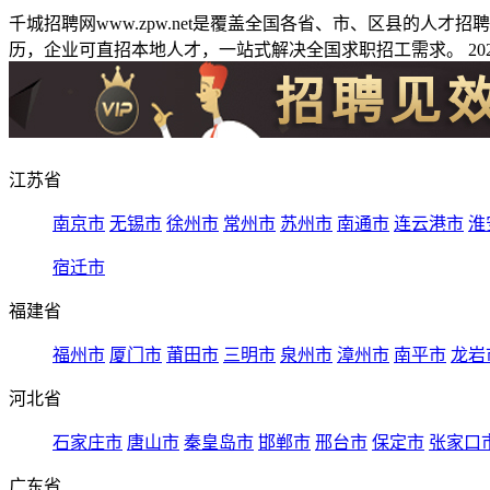
千城招聘网www.zpw.net是覆盖全国各省、市、区县的人
历，企业可直招本地人才，一站式解决全国求职招工需求。 2026
江苏省
南京市
无锡市
徐州市
常州市
苏州市
南通市
连云港市
淮
宿迁市
福建省
福州市
厦门市
莆田市
三明市
泉州市
漳州市
南平市
龙岩
河北省
石家庄市
唐山市
秦皇岛市
邯郸市
邢台市
保定市
张家口
广东省