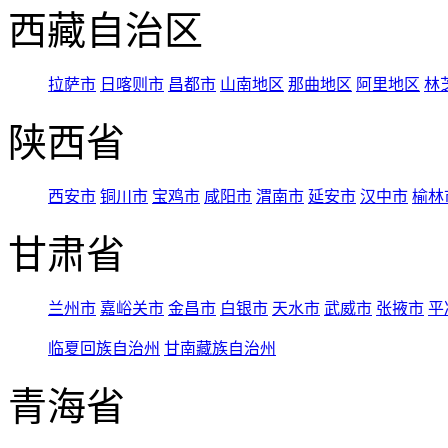
西藏自治区
拉萨市
日喀则市
昌都市
山南地区
那曲地区
阿里地区
林
陕西省
西安市
铜川市
宝鸡市
咸阳市
渭南市
延安市
汉中市
榆林
甘肃省
兰州市
嘉峪关市
金昌市
白银市
天水市
武威市
张掖市
平
临夏回族自治州
甘南藏族自治州
青海省