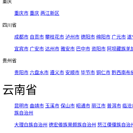
重庆
重庆市
重庆
两江新区
四川省
成都市
自贡市
攀枝花市
泸州市
德阳市
绵阳市
广元市
遂
宜宾市
广安市
达州市
雅安市
巴中市
资阳市
阿坝藏族羌
贵州省
贵阳市
六盘水市
遵义市
安顺市
毕节市
铜仁市
黔西南布
云南省
昆明市
曲靖市
玉溪市
保山市
昭通市
丽江市
普洱市
临沧
族自治州
大理白族自治州
德宏傣族景颇族自治州
怒江傈僳族自治