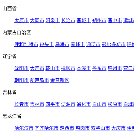
山西省
太原市
大同市
阳泉市
长治市
晋城市
朔州市
晋中市
运城
内蒙古自治区
呼和浩特市
包头市
乌海市
赤峰市
通辽市
鄂尔多斯市
呼
辽宁省
沈阳市
大连市
鞍山市
抚顺市
本溪市
丹东市
锦州市
营口
朝阳市
葫芦岛市
金普新区
吉林省
长春市
吉林市
四平市
辽源市
通化市
白山市
松原市
白城
黑龙江省
哈尔滨市
齐齐哈尔市
鸡西市
鹤岗市
双鸭山市
大庆市
伊